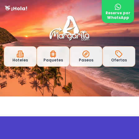
👋 ¡Hola!
Reserve por
WhatsApp
Hoteles
Paquetes
Paseos
Ofertas